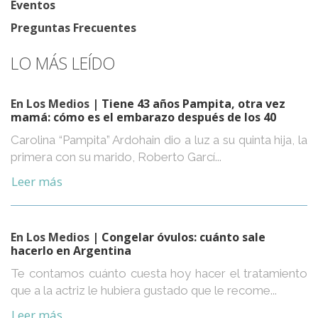
Eventos
Preguntas Frecuentes
LO MÁS LEÍDO
En Los Medios
| Tiene 43 años Pampita, otra vez
mamá: cómo es el embarazo después de los 40
Carolina “Pampita” Ardohain dio a luz a su quinta hija, la
primera con su marido, Roberto Garcí...
Leer más
En Los Medios
| Congelar óvulos: cuánto sale
hacerlo en Argentina
Te contamos cuánto cuesta hoy hacer el tratamiento
que a la actriz le hubiera gustado que le recome...
Leer más