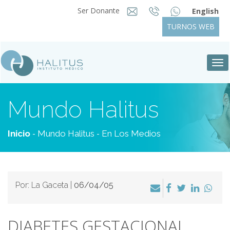
Ser Donante
English
TURNOS WEB
Tog
nav
Mundo Halitus
-
-
Inicio
Mundo Halitus
En Los Medios
Por: La Gaceta |
06/04/05
DIABETES GESTACIONAL,