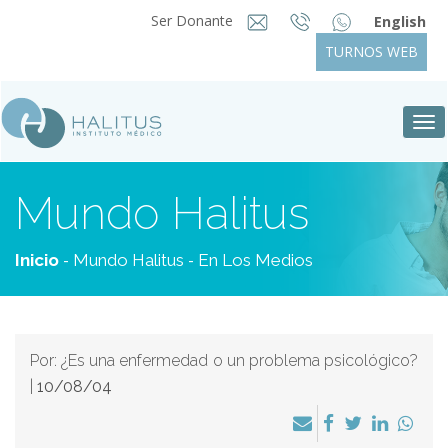
Ser Donante
English
TURNOS WEB
Tog
nav
Mundo Halitus
-
-
Inicio
Mundo Halitus
En Los Medios
Por: ¿Es una enfermedad o un problema psicológico?
|
10/08/04