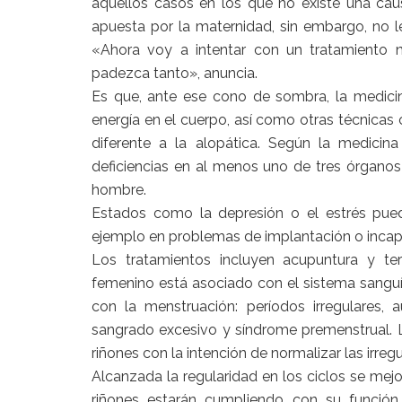
aquellos casos en los que no existe una ca
apuesta por la maternidad, sin embargo, no l
«Ahora voy a intentar con un tratamiento 
padezca tanto», anuncia.
Es que, ante ese cono de sombra, la medicina
energía en el cuerpo, así como otras técnicas
diferente a la alopática. Según la medicina 
deficiencias en al menos uno de tres órganos
hombre.
Estados como la depresión o el estrés puede
ejemplo en problemas de implantación o incapa
Los tratamientos incluyen acupuntura y te
femenino está asociado con el sistema sangu
con la menstruación: períodos irregulares,
sangrado excesivo y síndrome premenstrual. La
riñones con la intención de normalizar las irreg
Alcanzada la regularidad en los ciclos se mejor
riñones estarán cumpliendo con su función