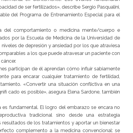
idad de ser fertilizados», describe Sergio Pasqualini,
nsable del Programa de Entrenamiento Especial para el
ina del comportamiento o medicina mente/cuerpo e
lados por la Escuela de Medicina de la Universidad de
 niveles de depresión y ansiedad por los que atraviesa
 comparables a los que puede atravesar un paciente con
 cáncer.
nes participan de él aprendan cómo influir sabiamente
te para encarar cualquier tratamiento de fertilidad,
tamiento. «Convertir una situación conflictiva en una
gnifi cado es posible», asegura Elena Sardone, también
gía es fundamental. El logro del embarazo se encara no
productiva tradicional sino desde una estrategia
os resultados de los tratamientos y aportar un bienestar
perfecto complemento a la medicina convencional: se