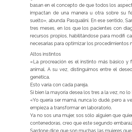
basan en el concepto de que todos los aspectos
impactan de una manera u otra sobre su fer
suelto», abunda Pasqualini. En ese sentido, Sa
tres meses, en los que los pacientes con diagnó
recursos propios, habilitándose para modifi 
necesarias para optimizar los procedimientos 
Altos instintos
«La procreación es el instinto más básico y 
animal. A su vez, distinguimos entre el dese
genética.
Esto varía con cada pareja.
Si bien la mayoría desea los tres a la vez, no 
«Yo quería ser mamá, nunca lo dudé, pero a vec
empieza a transformar en laboratorio.
Ya no sos una mujer, sos sólo alguien que qui
contenedoras, creo que este segundo embarazo
Sardone dice que son muchas las mujeres que l