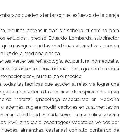
embarazo pueden atentar con el esfuerzo de la pareja
a, algunas parejas inician sin saberlo el camino para
 los estudios», precisó Eduardo Lombarda, subdirector
a), quien asegura que las medicinas alternativas pueden
 luz de la medicina clásica.
entes vertientes refl exología, acupuntura, homeopatía,
ner el tratamiento convencional. Por algo comienzan a
nternacionales», puntualiza el médico.
todas las técnicas que ayuden al relax y a lograr una
oga, la meditación o las técnicas de respiración, suman
ndrea Marazzi, ginecóloga especialista en Medicina
y, además, sugiere modifi caciones en la alimentación
ecerían la fertilidad en cada sexo. La masculina se vería
os, kiwi), zinc (apio, espárragos), vegetales verdes por
 (nueces, almendras, castañas) con alto contenido de