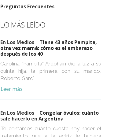
Preguntas Frecuentes
LO MÁS LEÍDO
En Los Medios
| Tiene 43 años Pampita,
otra vez mamá: cómo es el embarazo
después de los 40
Carolina “Pampita” Ardohain dio a luz a su
quinta hija, la primera con su marido,
Roberto Garcí...
Leer más
En Los Medios
| Congelar óvulos: cuánto
sale hacerlo en Argentina
Te contamos cuánto cuesta hoy hacer el
tratamiento que a la actriz le hubiera