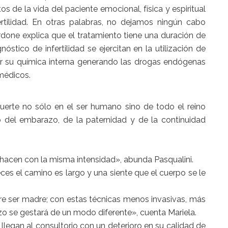
 de la vida del paciente emocional, física y espiritual
tilidad. En otras palabras, no dejamos ningún cabo
rdone explica que el tratamiento tiene una duración de
stico de infertilidad se ejercitan en la utilización de
car su química interna generando las drogas endógenas
médicos.
fuerte no sólo en el ser humano sino de todo el reino
o del embarazo, de la paternidad y de la continuidad
lo hacen con la misma intensidad», abunda Pasqualini.
es el camino es largo y una siente que el cuerpo se le
ere ser madre; con estas técnicas menos invasivas, más
 se gestará de un modo diferente», cuenta Mariela.
legan al consultorio con un deterioro en su calidad de