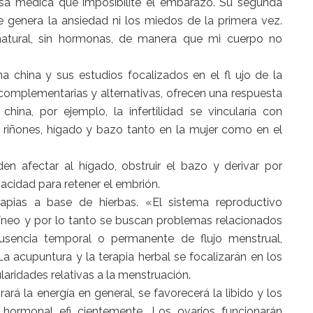
usa médica que imposibilite el embarazo. Su segunda
e genera la ansiedad ni los miedos de la primera vez.
natural, sin hormonas, de manera que mi cuerpo no
 china y sus estudios focalizados en el fl ujo de la
 complementarias y alternativas, ofrecen una respuesta
china, por ejemplo, la infertilidad se vincularía con
 riñones, hígado y bazo tanto en la mujer como en el
n afectar al hígado, obstruir el bazo y derivar por
cidad para retener el embrión.
rapias a base de hierbas. «El sistema reproductivo
íneo y por lo tanto se buscan problemas relacionados
 ausencia temporal o permanente de flujo menstrual,
 acupuntura y la terapia herbal se focalizarán en los
ularidades relativas a la menstruación.
ará la energía en general, se favorecerá la libido y los
 hormonal efi cientemente. Los ovarios funcionarán