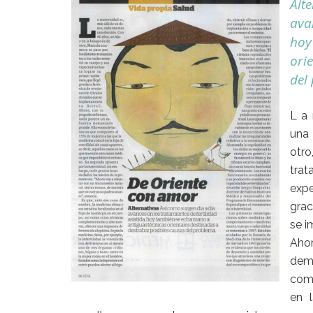
Alt
avan
hoy
ori
del
L a 
una 
otr
tra
expe
grac
se i
Ahor
dem
comp
en l