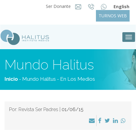
Ser Donante
English
TURNOS WEB
Tog
nav
Mundo Halitus
-
-
Inicio
Mundo Halitus
En Los Medios
Por: Revista Ser Padres |
01/06/15