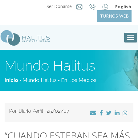
Ser Donante
English
TURNOS WEB
Tog
nav
Mundo Halitus
-
-
Inicio
Mundo Halitus
En Los Medios
Por: Diario Perfil |
25/02/07
“CUANDO ESTEBAN SEA MÁS