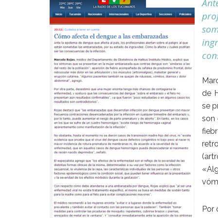
Ant
prof
som
ing
con
Marc
de H
se p
son 
fieb
retr
(art
«Al
vómi
Por 