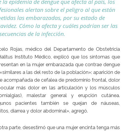
e la epidemia de dengue que afecta al país, los
esionales alertan sobre el peligro al que están
etidas las embarazadas, por su estado de
ravidez. Cómo la afecta y cuáles podrían ser las
secuencias de la infección.
elo Rojas, médico del Departamento de Obstetricia
alitus Instituto Médico, explicó que los síntomas que
resentan en la mujer embarazada que contrae dengue
«similares a las del resto de la población»: aparición de
re acompañada de cefalea de predominio frontal, dolor
oocular más dolor en las articulación y los músculos
romialgias), malestar general y erupción cutánea.
gunos pacientes también se quejan de náuseas,
tos, diarrea y dolor abdominal», agregó.
otra parte, desestimó que una mujer encinta tenga más