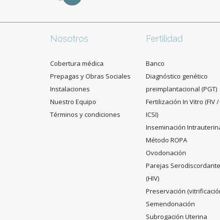
Nosotros
Fertilidad
Cobertura médica
Banco
Prepagas y Obras Sociales
Diagnóstico genético
Instalaciones
preimplantacional (PGT)
Nuestro Equipo
Fertilización In Vitro (FIV /
Términos y condiciones
ICSI)
Inseminación Intrauterin
Método ROPA
Ovodonación
Parejas Serodiscordant
(HIV)
Preservación (vitrificació
Semendonación
Subrogación Uterina