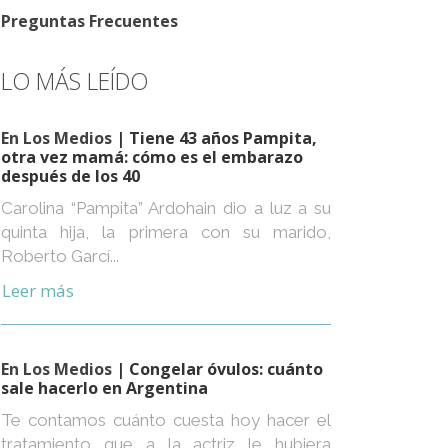
Preguntas Frecuentes
LO MÁS LEÍDO
En Los Medios
| Tiene 43 años Pampita,
otra vez mamá: cómo es el embarazo
después de los 40
Carolina “Pampita” Ardohain dio a luz a su
quinta hija, la primera con su marido,
Roberto Garcí...
Leer más
En Los Medios
| Congelar óvulos: cuánto
sale hacerlo en Argentina
Te contamos cuánto cuesta hoy hacer el
tratamiento que a la actriz le hubiera