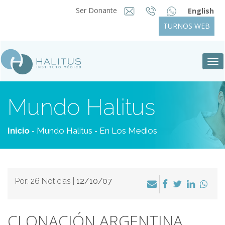
Ser Donante
English
TURNOS WEB
Tog
nav
Mundo Halitus
-
-
Inicio
Mundo Halitus
En Los Medios
Por: 26 Noticias |
12/10/07
CLONACIÓN ARGENTINA