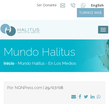
Ser Donante
English
TURNOS WEB
Tog
nav
Mundo Halitus
-
-
Inicio
Mundo Halitus
En Los Medios
Por: NQNPress.com |
29/07/08