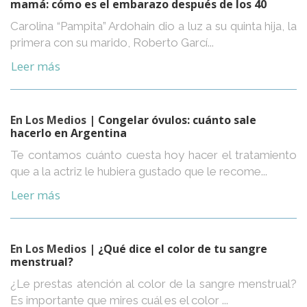
mamá: cómo es el embarazo después de los 40
Carolina “Pampita” Ardohain dio a luz a su quinta hija, la
primera con su marido, Roberto Garcí...
Leer más
En Los Medios
| Congelar óvulos: cuánto sale
hacerlo en Argentina
Te contamos cuánto cuesta hoy hacer el tratamiento
que a la actriz le hubiera gustado que le recome...
Leer más
En Los Medios
| ¿Qué dice el color de tu sangre
menstrual?
¿Le prestas atención al color de la sangre menstrual?
Es importante que mires cuál es el color ...