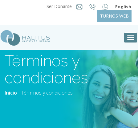
Ser Donante
English
TURNOS WEB
Tog
nav
Términos y
condiciones
Inicio
- Términos y condiciones