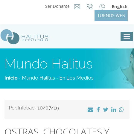
Ser Donante
English
TURNOS WEB
Tog
nav
Mundo Halitus
-
-
Inicio
Mundo Halitus
En Los Medios
Por: Infobae |
10/07/19
OSTRAS, CHOCOLATES Y