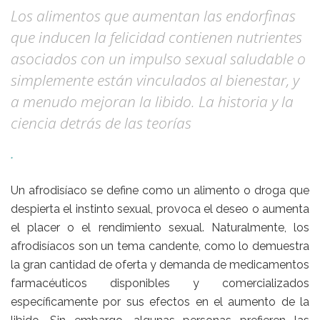
Los alimentos que aumentan las endorfinas
que inducen la felicidad contienen nutrientes
asociados con un impulso sexual saludable o
simplemente están vinculados al bienestar, y
a menudo mejoran la libido. La historia y la
ciencia detrás de las teorías
.
Un afrodisíaco se define como un
alimento o droga que
despierta el instinto sexual,
provoca el deseo o aumenta
el placer o el rendimiento sexual.
Naturalmente, los
afrodisíacos son un tema candente, como lo demuestra
la gran cantidad de oferta y demanda de medicamentos
farmacéuticos disponibles y comercializados
específicamente por sus efectos en el aumento de la