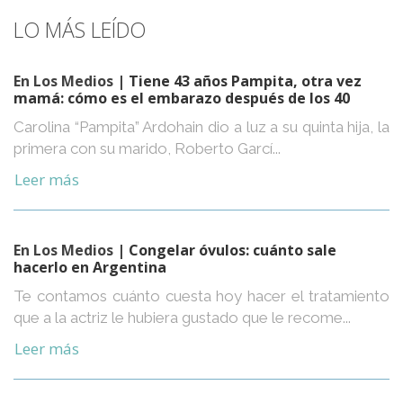
LO MÁS LEÍDO
En Los Medios
| Tiene 43 años Pampita, otra vez
mamá: cómo es el embarazo después de los 40
Carolina “Pampita” Ardohain dio a luz a su quinta hija, la
primera con su marido, Roberto Garcí...
Leer más
En Los Medios
| Congelar óvulos: cuánto sale
hacerlo en Argentina
Te contamos cuánto cuesta hoy hacer el tratamiento
que a la actriz le hubiera gustado que le recome...
Leer más