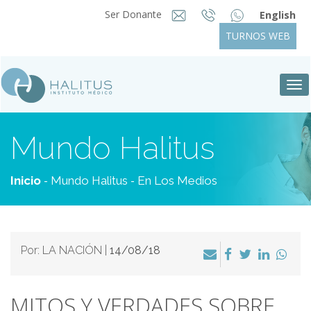
Ser Donante
English
TURNOS WEB
Tog
nav
Mundo Halitus
-
-
Inicio
Mundo Halitus
En Los Medios
Por: LA NACIÓN |
14/08/18
MITOS Y VERDADES SOBRE